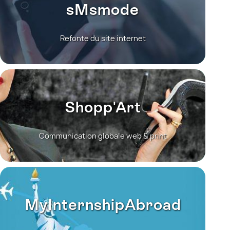
sMsmode
Refonte du site internet
Shopp'Art
Communication globale web & print
MyInternshipAbroad