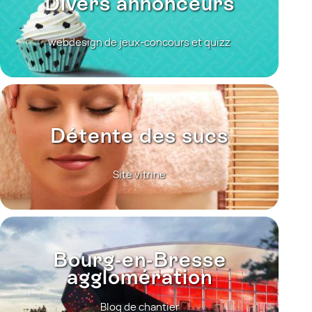
Divers annonceurs
webdesign de jeux-concours et quizz
Détente des sucs
Site vitrine
Bourg-en-Bresse
agglomération
Blog de chantier