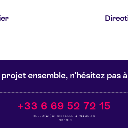
ier
Direct
projet ensemble, n'hésitez pas 
+33 6 69 52 72 15
HELLO(AT)CHRISTELLE-ARNAUD.FR
LINKEDIN