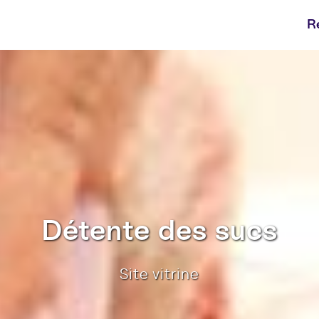
R
Détente des sucs
Site vitrine