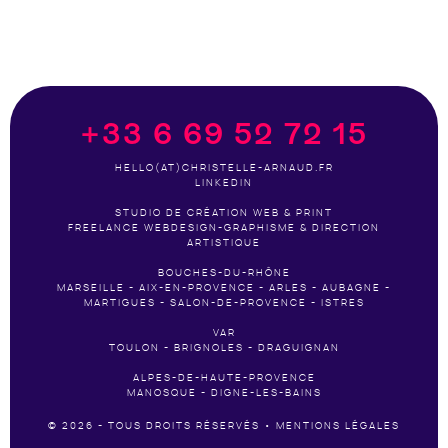
+33 6 69 52 72 15
HELLO(AT)CHRISTELLE-ARNAUD.FR
LINKEDIN
STUDIO DE CRÉATION WEB & PRINT
FREELANCE WEBDESIGN-GRAPHISME & DIRECTION
ARTISTIQUE
BOUCHES-DU-RHÔNE
MARSEILLE - AIX-EN-PROVENCE - ARLES - AUBAGNE -
MARTIGUES - SALON-DE-PROVENCE - ISTRES
VAR
TOULON - BRIGNOLES - DRAGUIGNAN
ALPES-DE-HAUTE-PROVENCE
MANOSQUE - DIGNE-LES-BAINS
© 2026 - TOUS DROITS RÉSERVÉS •
MENTIONS LÉGALES