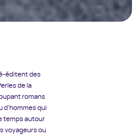
é-éditent des
erles de la
egroupant romans
ou d’hommes qui
re temps autour
nds voyageurs ou