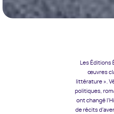
Les Éditions
œuvres cla
littérature ». 
politiques, ro
ont changé l’H
de récits d’ave