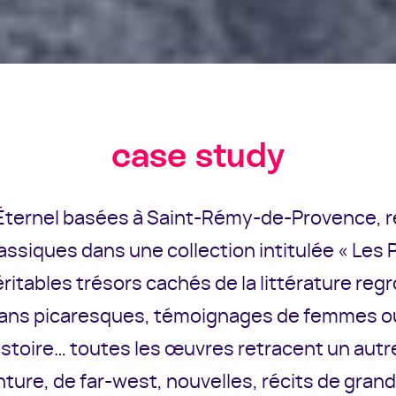
case study
 Éternel basées à Saint-Rémy-de-Provence, r
ssiques dans une collection intitulée « Les P
Véritables trésors cachés de la littérature r
mans picaresques, témoignages de femmes 
istoire… toutes les œuvres retracent un aut
nture, de far-west, nouvelles, récits de gra