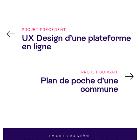
Navigation
de
l’article
PROJET PRÉCÉDENT
UX Design d’une plateforme
en ligne
PROJET SUIVANT
Plan de poche d’une
commune
+33 6 69 52 72 15
HELLO(AT)CHRISTELLE-ARNAUD.FR
LINKEDIN
STUDIO DE CRÉATION WEB & PRINT
FREELANCE WEBDESIGN-GRAPHISME & DIRECTION
ARTISTIQUE
BOUCHES-DU-RHÔNE